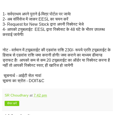
1- सर्वप्रथम अपने पुराने ई-मित्र पोर्टल पर जायेा
2- अब संर्विसेज में जाकर EESL का चयन करें
3- Request for New Stock द्वारा अपनी रिक्‍वेस्‍ट भेजे
4- आपको ट़युबलाईट EESL द्वारा रिक्‍वेसट के 48 घंटे के भीतर उपलब्‍ध
करवाई जायेगीा
नोट - वर्तमान में ट़यूबलाईट की एडवांस राशि 230/- रूपये प्रति ट़यूबलाईट के
हिसाब से एडवांस राशि जमा करानी होगीा जमा कराने का माध्‍यम डीमान्‍ड
ड्राफट हैा आपको कम से कम 20 ट़यूबलाईट का ऑर्डर या रिक्‍वेस्‍ट करना है
नहीं तो आपकी रिक्‍वेस्‍ट स्‍वत; ही खारिज हो जायेगी
सूचनार्थ - आईटी सेल नावां
सूचना का स्रोत - DOIT&C
SR Choudhary
at
7:42 pm
शेयर करें