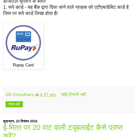
डीजीटल भूगतान के बतौर
1. रूपे कार्ड - यह बैंंक द्वारा दिया जाने वाले ग्राहक को एटीएम/डेबिट कार्ड है
जिस पर रूपे कार्ड लिखा होता हैा
Rupay Card
SR Choudhary
at
4:37 pm
कोई टिप्पणी नहीं:
शेयर करें
शुक्रवार, 23 दिसंबर 2016
ई-मित्र पर 20 वाट वाली ट़यूबलाईट कैसे प्राप्‍त
करें?