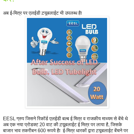
अब ई-मित्र पर एलईडी ट़यूबलाईट भी उपलब्‍ध हैा
EESL ग्रुप जिसने रिकॉर्ड एलईडी बल्‍ब ई मित्र व राजकीय माध्‍यम से बेंचे थे
अब एक नया प्रोडक्‍ट 20 वाट की ट़यूूबलाईट ई मित्र पर लाया है, जिसके
बाजार भाव तकरीबन 600 रूपये हैा ई-मित्र धारकों द्वारा ट़यूबलाईट बेंचने पर