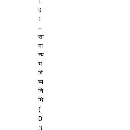
1
0
1 
– 
सा
मा
न्य 
भ
वि
ष्य 
नि
धि 
(
0
3