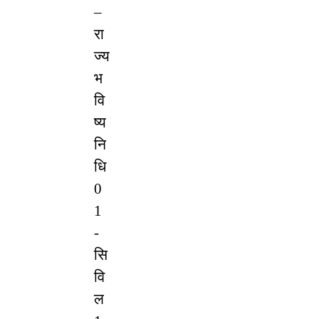
– 
रा
ज्य 
भ
वि
ष्य 
नि
धि 
0
1 
- 
सि
वि
ल 