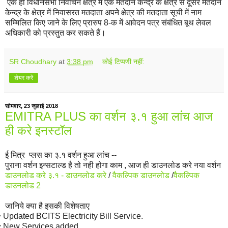
एक ही विधानसभा निर्वाचन क्षेत्र में एक मतदान केन्द्र के क्षेत्र से दूसरे मतदान
केन्द्र के क्षेत्र में निवासरत मतदाता अपने क्षेत्र की मतदाता सूची में नाम
सम्मिलित किए जाने के लिए प्रारुप 8-क में आवेदन पत्र संबंधित बूथ लेवल
अधिकारी को प्रस्तुत कर सकते हैं।
SR Choudhary
at
3:38 pm
कोई टिप्पणी नहीं:
शेयर करें
सोमवार, 23 जुलाई 2018
EMITRA PLUS का वर्शन ३.१ हुआ लांच आज
ही करे इनस्टॉल
ई मित्र प्लस का ३.१ वर्शन हुआ लांच --
पुराना वर्शन इन्सटाल्ड है तो नही होगा काम , आज ही डाउनलोड करे नया वर्शन
डाउनलोड करे ३.१ - डाउनलोड करे
/
वैकल्पिक डाउनलोड
/
वैकल्पिक
डाउनलोड 2
जानिये क्या है इसकी विशेषताए
v
Updated BCITS Electricity Bill Service.
v
New Services added