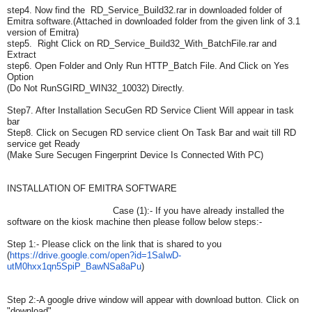
step4. Now find the RD_Service_Build32.rar in downloaded folder of
Emitra software.(Attached in downloaded folder from the given link of 3.1
version of Emitra)
step5. Right Click on RD_Service_Build32_With_
BatchFile.rar and
Extract
step6. Open Folder and Only Run HTTP_Batch File. And Click on Yes
Option
(Do Not RunSGIRD_WIN32_10032) Directly.
Step7. After Installation SecuGen RD Service Client Will appear in task
bar
Step8. Click on Secugen RD service client On Task Bar and wait till RD
service get Ready
(Make Sure Secugen Fingerprint Device Is Connected With PC)
INSTALLATION OF EMITRA SOFTWARE
Case (1):- If you have already installed the
software on the kiosk machine then please follow below steps:-
Step 1:- Please click on the link that is shared to you
(
https://drive.google.com/
open?id=1SaIwD-
utM0hxx1qn5SpiP_BawNSa8aPu
)
Step 2:-A google drive window will appear with download button. Click on
"download".