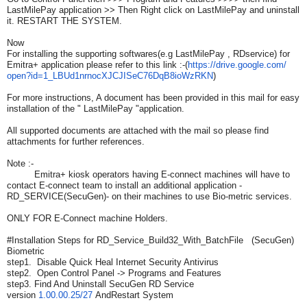
LastMilePay application >> Then Right click on LastMilePay and uninstall
it. RESTART THE SYSTEM.
Now
For installing the supporting softwares(e.g LastMilePay , RDservice) for
Emitra+ application please refer to this link :-(
https://drive.google.com/
open?id=1_
LBUd1nrnocXJCJISeC76DqB8ioWzRK
N
)
For more instructions, A document has been provided in this mail for easy
installation of the " LastMilePay "application.
All supported documents are attached with the mail so please find
attachments for further references.
Note :-
Emitra+ kiosk operators having E-connect machines will have to
contact E-connect team to install an additional application -
RD_SERVICE(SecuGen)- on their machines to use Bio-metric services.
ONLY FOR E-Connect machine Holders.
#Installation Steps for RD_Service_Build32_With_
BatchFile (SecuGen)
Biometric
step1. Disable Quick Heal Internet Security Antivirus
step2. Open Control Panel -> Programs and Features
step3. Find And Uninstall SecuGen RD Service
version
1.00.00.25/27
AndRestart System