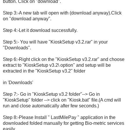
button. Click on "download".
Step 3:-A new tab will open with (download anyway).Click
on "download anyway".
Step 4:-Let it download successfully.
Step 5:- You will have "KioskSetup v3.2.rar" in your
"Downloads".
Step 6:-Right click on the "KioskSetup v3.2.rar" and choose
extract to "KioskSetup v3.2\ option" and setup will be
extracted in the "KioskSetup v3.2" folder
in 'Downloads'
Step 7:- Go in "KioskSetup v3.2 folder"--> Go in
"KioskSetup" folder --> click on "Kiosk.bat" file.(A cmd will
run and close automatically after few seconds.)
Step 8:-Please Install " LastMilePay " application in the
downloaded folded manually for getting Bio-metric services
easily .