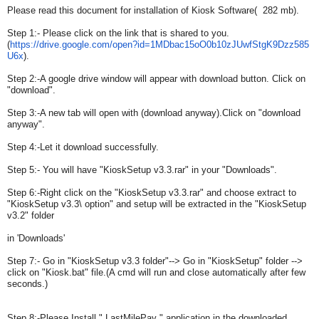
Please read this document for installation of Kiosk Software( 282 mb).
Step 1:- Please click on the link that is shared to you.
(
https://drive.google.com/
open?id=
1MDbac15oO0b10zJUwfStgK9Dzz585
U6x
).
Step 2:-A google drive window will appear with download button. Click on
"download".
Step 3:-A new tab will open with (download anyway).Click on "download
anyway".
Step 4:-Let it download successfully.
Step 5:- You will have "KioskSetup v3.3.rar" in your "Downloads".
Step 6:-Right click on the "KioskSetup v3.3.rar" and choose extract to
"KioskSetup v3.3\ option" and setup will be extracted in the "KioskSetup
v3.2" folder
in 'Downloads'
Step 7:- Go in "KioskSetup v3.3 folder"--> Go in "KioskSetup" folder -->
click on "Kiosk.bat" file.(A cmd will run and close automatically after few
seconds.)
Step 8:-Please Install " LastMilePay " application in the downloaded