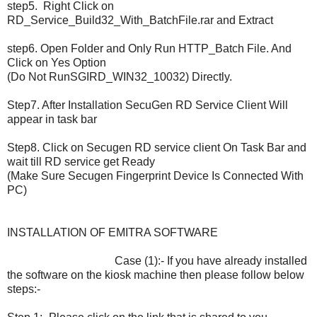
step5. Right Click on
RD_Service_Build32_With_BatchFile.rar and Extract
step6. Open Folder and Only Run HTTP_Batch File. And
Click on Yes Option
(Do Not RunSGIRD_WIN32_10032) Directly.
Step7. After Installation SecuGen RD Service Client Will
appear in task bar
Step8. Click on Secugen RD service client On Task Bar and
wait till RD service get Ready
(Make Sure Secugen Fingerprint Device Is Connected With
PC)
INSTALLATION OF EMITRA SOFTWARE
Case (1):- If you have already installed
the software on the kiosk machine then please follow below
steps:-