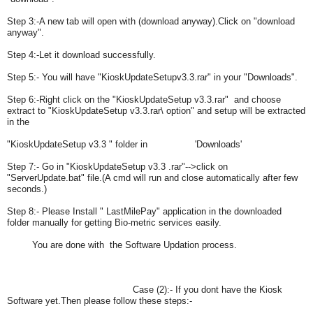
Step 3:-A new tab will open with (download anyway).Click on "download
anyway".
Step 4:-Let it download successfully.
Step 5:- You will have "KioskUpdateSetupv3.3.rar" in your "Downloads".
Step 6:-Right click on the "KioskUpdateSetup v3.3.rar" and choose
extract to "KioskUpdateSetup v3.3.rar\ option" and setup will be extracted
in the
"KioskUpdateSetup v3.3 " folder in 'Downloads'
Step 7:- Go in "KioskUpdateSetup v3.3 .rar"-->click on
"ServerUpdate.bat" file.(A cmd will run and close automatically after few
seconds.)
Step 8:- Please Install " LastMilePay" application in the downloaded
folder manually for getting Bio-metric services easily.
You are done with the Software Updation process.
Case (2):- If you dont have the Kiosk
Software yet.Then please follow these steps:-