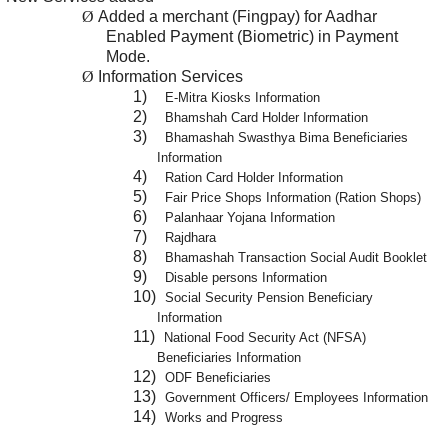
Ø
Added a merchant (Fingpay) for Aadhar
Enabled Payment (Biometric) in Payment
Mode.
Ø
Information Services
1)
E-Mitra Kiosks Information
2)
Bhamshah Card Holder Information
3)
Bhamashah Swasthya Bima Beneficiaries
Information
4)
Ration Card Holder Information
5)
Fair Price Shops Information (Ration Shops)
6)
Palanhaar Yojana Information
7)
Rajdhara
8)
Bhamashah Transaction Social Audit Booklet
9)
Disable persons Information
10)
Social Security Pension Beneficiary
Information
11)
National Food Security Act (NFSA)
Beneficiaries Information
12)
ODF Beneficiaries
13)
Government Officers/ Employees Information
14)
Works and Progress