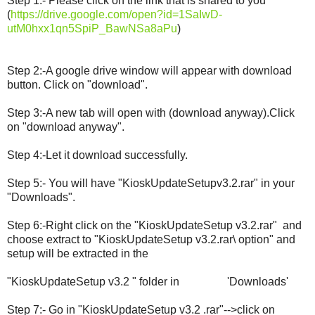
Step 1:- Please click on the link that is shared to you
(
https://drive.google.com/open?id=1SaIwD-
utM0hxx1qn5SpiP_BawNSa8aPu
)
Step 2:-A google drive window will appear with download
button. Click on "download".
Step 3:-A new tab will open with (download anyway).Click
on "download anyway".
Step 4:-Let it download successfully.
Step 5:- You will have "KioskUpdateSetupv3.2.rar" in your
"Downloads".
Step 6:-Right click on the "KioskUpdateSetup v3.2.rar" and
choose extract to "KioskUpdateSetup v3.2.rar\ option" and
setup will be extracted in the
"KioskUpdateSetup v3.2 " folder in 'Downloads'
Step 7:- Go in "KioskUpdateSetup v3.2 .rar"-->click on