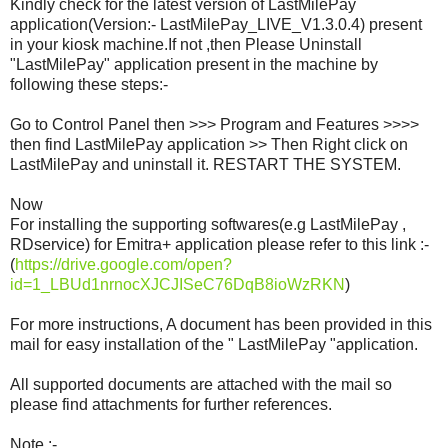
Kindly check for the latest version of LastMilePay
application(Version:- LastMilePay_LIVE_V1.3.0.4) present
in your kiosk machine.If not ,then Please Uninstall
"LastMilePay" application present in the machine by
following these steps:-
Go to Control Panel then >>> Program and Features >>>>
then find LastMilePay application >> Then Right click on
LastMilePay and uninstall it. RESTART THE SYSTEM.
Now
For installing the supporting softwares(e.g LastMilePay ,
RDservice) for Emitra+ application please refer to this link :-
(
https://drive.google.com/open?
id=1_LBUd1nrnocXJCJISeC76DqB8ioWzRKN
)
For more instructions, A document has been provided in this
mail for easy installation of the " LastMilePay "application.
All supported documents are attached with the mail so
please find attachments for further references.
Note :-