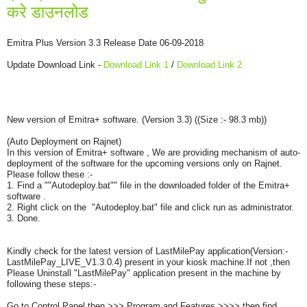
करे डाउनलोड
Emitra Plus Version 3.3 Release Date 06-09-2018
Update Download Link -
Download Link 1
/
Download Link 2
New version of Emitra+ software. (Version 3.3) ((Size :- 98.3 mb))
(Auto Deployment on Rajnet)
In this version of Emitra+ software , We are providing mechanism of auto-
deployment of the software for the upcoming versions only on Rajnet.
Please follow these :-
1. Find a ""Autodeploy.bat"" file in the downloaded folder of the Emitra+
software .
2. Right click on the "Autodeploy.bat" file and click run as administrator.
3. Done.
Kindly check for the latest version of LastMilePay application(Version:-
LastMilePay_LIVE_V1.3.0.4) present in your kiosk machine.If not ,then
Please Uninstall "LastMilePay" application present in the machine by
following these steps:-
Go to Control Panel then >>> Program and Features >>>> then find