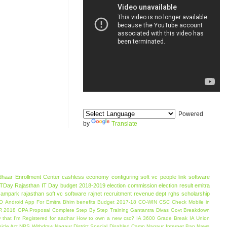
Powered
by
Translate
dhaar Enrollment Center
cashless economy
configuring soft vc
people link software
ITDay
Rajasthan IT Day
budget 2018-2019
election commission
election result
emitra
 sampark
rajasthan soft vc software
rajnet
recruitment
revenue dept
rghs
scholarship
O
Android App For Emitra
Bhim benefits
Budget 2017-18
CO-WIN
CSC
Check Mobile in
 2018
GPA Proposal Complete Step By Step Training
Gantantra Divas
Govt Breakdown
that I'm Registered for aadhar
How to own a new csc?
IA 3600 Grade Break
IA Union
icle Act
NPS Withdraw
Nagaur District Special Disabled Camp
Nagaur Internet Ban
Nawa