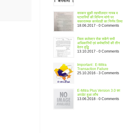
मोक एग्जाम देने के लिए
यहाँ क्लिक करे
आम बजट 2017 आज होगा पेश
यहाँ क्लिक
सरकार झुकी तहसीलदार नायब व
पटवारियों की विभिन्न मांगो पर
करे More Details
सकारात्मक कार्यवाही का निर्णय लिया
18.06.2017 - 0 Comments
PTET 2017 के आवेदन हुए शुरू ज्यादा
जानकारी के लिए
यहाँ क्लिक करे More
जिला कलेक्टर रोक सकेंगे सभी
Details
अधिकारियों एवं कर्मचारियों की तीन
वेतन वृद्धि
नए ई मित्रा पोर्टल से पुराने ई मित्रा पोर्टल
13.10.2017 - 0 Comments
को कैसे खोले
More Details
Important : E-Mitra
आरबीआई ने एटीएम से रुपए निकालने के
Transaction Failure
लिए लिमिट ₹4500 से बढ़ाकर ₹10000
25.10.2016 - 3 Comments
कर दिया है
More Details
फसल बीमा कराने की अंतिम तारीख बढ़ी
E-Mitra Plus Version 3.0 का
अब दिनांक 17-01-2017 तक किसान
अपडेट हुआ लॉंच
फसल बीमा करवा सकेंगे
more details
13.06.2018 - 0 Comments