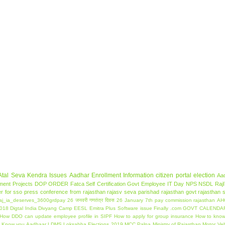
Atal Seva Kendra Issues
Aadhar Enrollment Information
citizen portal
election
Aa
ment Projects
DOP ORDER
Fatca Self Certification
Govt Employee
IT Day
NPS
NSDL
Raj
er for sso
press conference from rajasthan rajasv seva parishad
rajasthan govt
rajasthan
aj_ia_deserves_3600grdpay
26 जनवरी गणतंत्र दिवस
26 January
7th pay commission rajasthan
AH
2018
Digtal India
Divyang Camp
EESL
Emitra Plus Software issue
Finally .com
GOVT CALENDAR
How DDO can update employee profile in SIPF
How to apply for group insurance
How to know 
Know you Aadhaar
LDMS
Loksabha Elections 2019
MCC Palna
Ministry of Rajasthan
Motor Veh