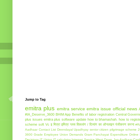
Jump to Tag
emitra plus
emitra service
emitra issue
official news
#IA_Deserve_3600
BHIM App
Benefits of labor registration
Central Govern
plus issues
emitra plus software update
how to bhamashah.
how to regist
scheme
soft Vc
इ मित्रा
इमित्र प्लस
विकलांग / दिव्यांग का ऑनलाइन पंजीकरण करना
#R
Aadhaar
Contact List
Deendayal Upadhyay senior citizen pilgrimage scheme 
3600 Grade Employee Union Demands
Gram Panchayat Expenditure Online
Decisions
IT Union
IT calculator
Internet Service Went Down
Jan-Aadhaar Card