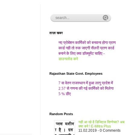
ताज़ा खबर
नए प्रोबेशन कार्मिको को बनवाना होगा प्राण
कार्ड नही तो रुक जाएगी सैलरी प्राण कार्ड
बनाने के लिए क्या डॉक्यूमेंट चाहिए -
डाउनलोड करे
एसबीआई बंद कर रहा है - एसोसिएट बैंक के
ग्राहकों को चेक बुक्स, एक अक्टूबर २०१७
Rajasthan State Govt. Employees
से सभी पुरानी चेकबूक्स बंद हो जायेंगी सभी
7 वा वेतन राजस्थान में हुआ लागु प्रदेश में
चेक्स नई एसबीआई चेक बुक से ही जारी
2.57 से गणना की गई कार्मिको को मिलेगा
होंगे| नई चेकबुक के लिए ऑनलाइन, एटीएम
5 % डीए
या शाखा से करे|
भामाशाह डिजिटल जागरूकता शिविर तैयारी
राज्य सरकार ने बढाया महंगाई भत्ता(डीए)
How To Prepare Computer for
वित्त विभाग द्वारा जारी आदेश देखे
Mock Test RPSC Clerk Grade II
Random Posts
ज्यादा जानकारी के लिए यहाँ क्लिक करे
नही आ रहे है डिजिटल सिग्नेचर? अब
क्या करे ! E-Mitra Plus
RPSC द्वारा आयोजित की जा रही Clerk
11.02.2019 - 0 Comments
GR II Comb. Comp. Exam 2013 के