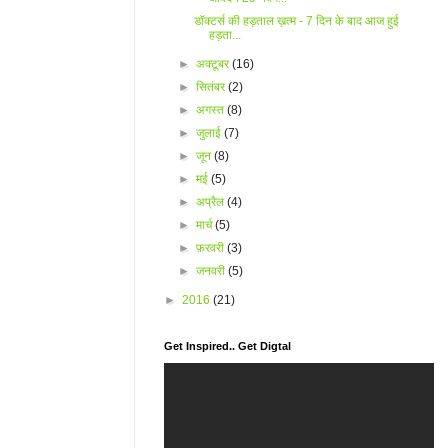
डॉक्टर्स की हड़ताल ख़त्म - 7 दिन के बाद आज हुई
हड़ता...
►
अक्टूबर
(16)
►
सितंबर
(2)
►
अगस्त
(8)
►
जुलाई
(7)
►
जून
(8)
►
मई
(5)
►
अप्रैल
(4)
►
मार्च
(5)
►
फ़रवरी
(3)
►
जनवरी
(5)
►
2016
(21)
Get Inspired.. Get Digtal