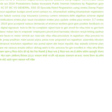
icle act 2016
Probationers Salary Increased
Public Internet Initiatives by Rajasthan govt
g
SC ST BC VS GENERAL
SSO ID
Specially Abled Registration using emitra
Stamp Paper
about rajasthan budget
avvnl
avvnl contact no.
bhamashah editing
bhamashah registration
ion failure
corona
crop insurance
currency
current ministers
delhi
digidhan scheme
digital
notifications
emitra plus issue escalation
emitra plus update
emitra plus version 3.7
emitra
s 2018
govt accepted various demands of revenue workers
govt give positive feedback on
digital signature
how to file for complaint rajnet
how to get enroll for nfsa
how to get form
lator
indian law to empower employees
jdvvnl
jvvnl
karntaka election result
linking aadhar
ew faces in motor vehicle act
new rule
nfsa
nfsa procedure in rajasthan
nfsa process
no
le
pmay
pradhan matri aavas yojna
press note
proposed act
rajasthan assembly election
rievance resolution
rajasthan sso portal
rajnet site issue
republic day awards
scheme plan
are me
various results
vidhut vibhag
waht is the process for get enrolled in nfsa
why Bhim
रक्षण ख़तम
इ मित्रा पोर्टल की नई सेवा पैसा निकासी
ई मित्रा प्लस
ई मित्रा प्लस क्या है
कोरॉना
कोरोना
छात्रवृति योजना
न
मोटर वाहन (संशोधन) विधेयक 2016
राजथान संपर्क पर होंगे बड़े बदलाव
राजस्थान का बजट
राजस्व विभाग बंद करेगा
ीम कोर्ट आर्डर
सूचना सहायक भर्ती परीक्षा