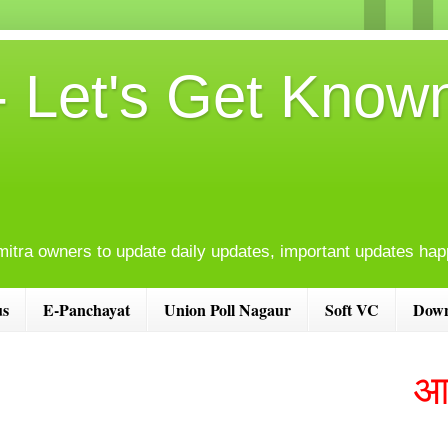
- Let's Get Known
mitra owners to update daily updates, important updates happ
us
E-Panchayat
Union Poll Nagaur
Soft VC
Down
आम जन