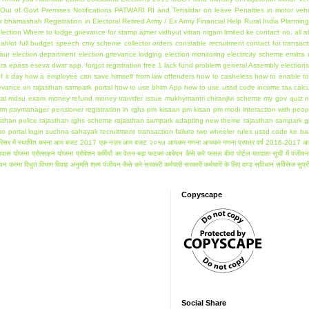
Out of Govt Premises
Notifications
PATWARI RI and Tehsildar on leave
Penalties in motor veh
or bhamashah
Registration in Electoral
Retired Army / Ex Army Financial Help
Rural India Plannin
lection
Where to lodge grievance for stamp
ajmer vidhyut vitran nigam limited ke contact no.
all 
ahlot full budget speech
cmy scheme
collector orders
constable recruitment
contact for transact
aur
election department
election grievance lodging
election monitoring
electricity scheme
emitra 
ara
epass
eseva dwar app.
forgot registration
free 1 lack
fund problem
general Assembly election
f it day
how a employee can save himself from law offenders
how to casheless
how to enable to 
ievance on rajasthan sampark portal
how to use bhim App
how to use ussd code
income tax calcu
al
mdsu exam
money refund
money transfer issue
mukhymantri chiranjivi scheme
my gov quiz
n
orm
paymanager
pensioner registration in rghs
pm kisaan
pm kisan
pm modi interaction with peop
sthan police
rajasthan rghs scheme
rajasthan sampark adapting new theme
rajasthan sampark g
so portal login
suchna sahayak recruitment
transaction failure
two wheeler rules
ussd code ke ba
िसर में स्थापित करना
आम बजट 2017 एक नज़र
आम बजट २०१७
आयकर गणना
आयकर गणना प्रपत्र वर्ष 2016-2017
आ
 आवास योजना
प्रोत्साहन योजना
प्रोबेशन कर्मियों का वेतन बढ़ा
फटका आवेदन कैसे करे
फसल बीमा पोर्टल
मतदाता सूची में पंजीय
ीयन करना
विधुत विभाग
विवाह अनुमति
श्रम पंजीयन कैसे करे
सरकारी कर्मचारी
सरकारी कर्मचारी के लिए दण्ड सविधान
सर्विसेज
सुप्र
Copyscape
Social Share