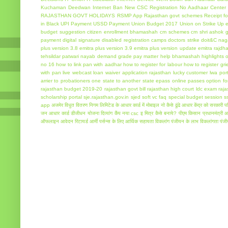
Kuchaman Deedwan Internet Ban
New CSC Registration
No Aadhaar Center 
RAJASTHAN GOVT HOLIDAYS
RSMP App
Rajasthan govt schemes
Receipt f
in Black
UPI Payment
USSD Payment
Union Budget 2017
Union on Strike
Up e
budget suggestion
citizen enrollment bhamashah
cm schemes
cm shri ashok g
payment
digital signature
disabled registration camps
doctors strike
doit&C nag
plus version 3.8
emitra plus version 3.9
emitra plus version update
emitra rajdh
tehsildar patwari nayab demand
grade pay matter
help bhamashah
highlights o
no 16
how to link pan with aadhar
how to register for labour
how to register gr
with pan
live webcast
loan waiver application rajasthan
lucky customer
lwa port
arrier to probationers
one state to another state epass
online passes
option f
rajasthan budget 2019-20
rajasthan govt bill
rajasthan high court ldc exam
raja
scholarship portal sje.rajasthan.gov.in
sjed
soft vc faq
special budget session
s
app
अजमेर विधुत वितरण निगम लिमिटेड के
आधार कार्ड में मोबाइल नो कैसे ढूंढे
आधार केंद्र को सरकारी पर
जन आधार कार्ड
डीजीधन योजना
दिव्यांग कैंप
नया csc इ मित्र कैसे बनाये?
पीएम किसान
प्रधानमंत्री
ऑफलाइन आवेदन
रिटायर्ड आर्मी पर्सन्स के लिए आर्थिक सहायता
विकलांग पंजीयन के लाभ
विकलांगता पंज